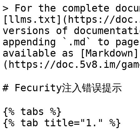
> For the complete docu
[llms.txt](https://doc.
versions of documentati
appending `.md` to page
available as [Markdown]
(https://doc.5v8.im/gam
# Fecurity注入错误提示

{% tabs %}

{% tab title="1." %}
