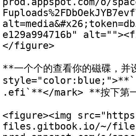
prod.appspot.com/o/spac
Fuploads%2FDbOekJYB7evf
alt=media&#x26;token=db
e129a994716b" alt=""><f
</figure>

**一个个的查看你的磁碟，并设定其
style="color:blue;">**`
.efi`**</mark> **按
<figure><img src="https
files.gitbook.io/~/file