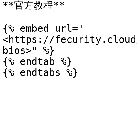
**官方教程**

{% embed url="
<https://fecurity.cloud
bios>" %}

{% endtab %}
