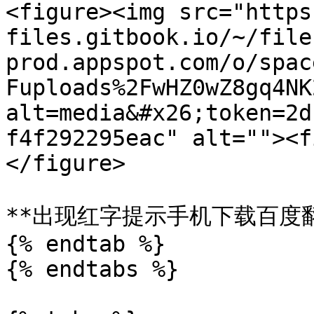
<figure><img src="https
files.gitbook.io/~/file
prod.appspot.com/o/spac
Fuploads%2FwHZ0wZ8gq4NK
alt=media&#x26;token=2d
f4f292295eac" alt=""><f
</figure>

**出现红字提示手机下载百度翻
{% endtab %}

{% endtabs %}
