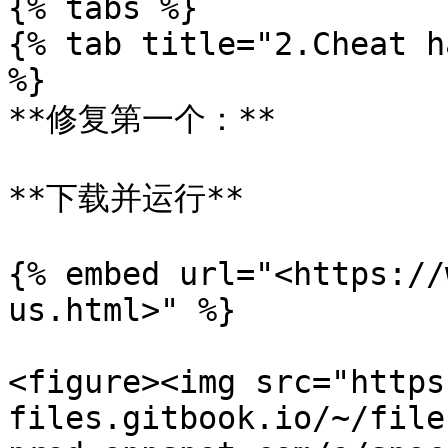
{% tabs %}

{% tab title="2.Cheat h
%}

**修复第一个：**

**下载并运行**

{% embed url="<https://
us.html>" %}

<figure><img src="https
files.gitbook.io/~/file