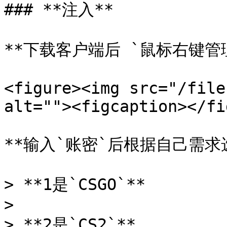
### **注入**

**下载客户端后 `鼠标右键管
<figure><img src="/file
alt=""><figcaption></fi
**输入`账密`后根据自己需求选择
> **1是`CSGO`**

>

> **2是`CS2`**
