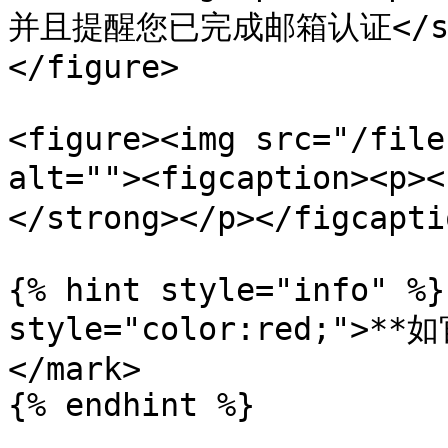
并且提醒您已完成邮箱认证</stron
</figure>

<figure><img src="/file
alt=""><figcaption>
</strong></p></figcapti
{% hint style="info" %}
style="color:red;"
</mark>

{% endhint %}
