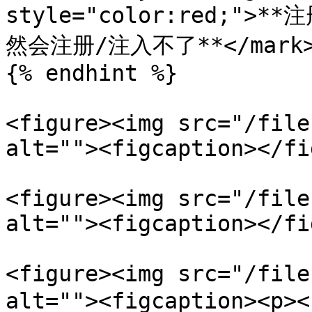
style="color:red;
然会注册/注入不了**</mark>
{% endhint %}

<figure><img src="/file
alt=""><figcaption></fi
<figure><img src="/file
alt=""><figcaption></fi
<figure><img src="/file
alt=""><figcaption>