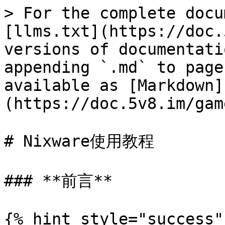
> For the complete docu
[llms.txt](https://doc.
versions of documentati
appending `.md` to page
available as [Markdown]
(https://doc.5v8.im/gam
# Nixware使用教程

### **前言**

{% hint style="success"