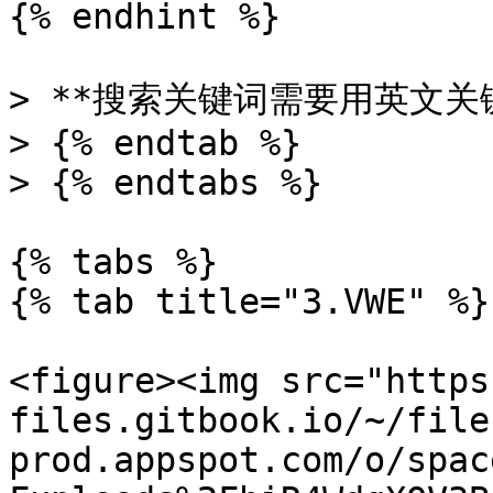
{% endhint %}

> **搜索关键词需要用英文关键
> {% endtab %}

> {% endtabs %}

{% tabs %}

{% tab title="3.VWE" %}

<figure><img src="https
files.gitbook.io/~/file
prod.appspot.com/o/spac