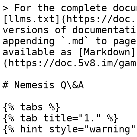
> For the complete docu
[llms.txt](https://doc.
versions of documentati
appending `.md` to page
available as [Markdown]
(https://doc.5v8.im/gam
# Nemesis Q\&A

{% tabs %}

{% tab title="1." %}

{% hint style="warning"