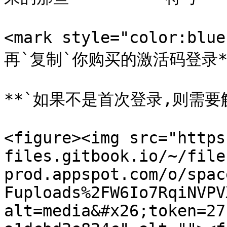
<mark style="color:bl
再`复制`你购买的激活码登录**
**`如果不是首次登录,则需要解
<figure><img src="https
files.gitbook.io/~/file
prod.appspot.com/o/spac
Fuploads%2FW6Io7RqiNVPV
alt=media&#x26;token=27