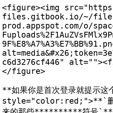
<figure><img src="https
files.gitbook.io/~/file
prod.appspot.com/o/spac
Fuploads%2F1AuZVsFMlx9P
9F%E8%A7%A3%E7%BB%91.pn
alt=media&#x26;token=3e
c6d3276cf446" alt=""><f
</figure>

**如果你是首次登录就提示这个的
style="color:red;">*
来的那些**********符号`**
