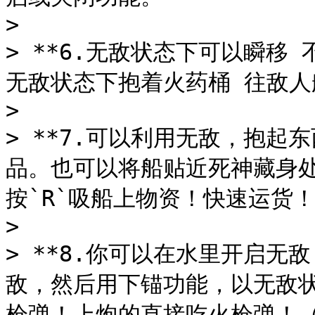
>

> **6.无敌状态下可以瞬移
无敌状态下抱着火药桶 往敌人船
>

> **7.可以利用无敌，抱起
品。也可以将船贴近死神藏身处1
按`R`吸船上物资！快速运货！*
>

> **8.你可以在水里开启无
敌，然后用下锚功能，以无敌
枪弹！上炮的直接吃火枪弹！