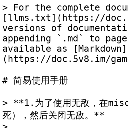
> For the complete docu
[llms.txt](https://doc.
versions of documentati
appending `.md` to page
available as [Markdown]
(https://doc.5v8.im/gam
# 简易使用手册

> **1.为了使用无敌，在m
死），然后关闭无敌。**

>
