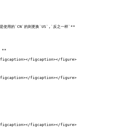
用的`CN`的则更换`US`,`反之一样`**

*

figcaption></figcaption></figure>

figcaption></figcaption></figure>

figcaption></figcaption></figure>
