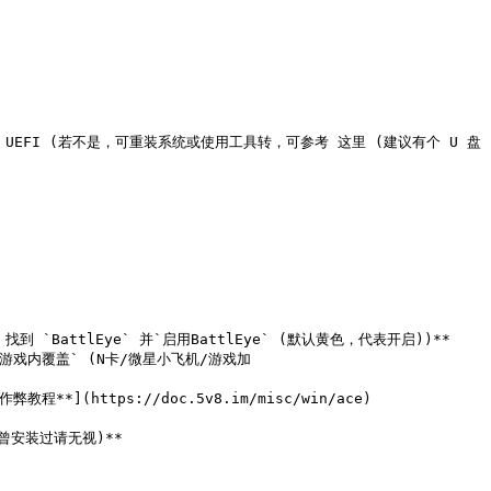
保为 UEFI (若不是，可重装系统或使用工具转，可参考 这里 (建议有个 U 盘 
 找到 `BattlEye` 并`启用BattlEye` (默认黄色，代表开启))**

 `关闭游戏内覆盖` (N卡/微星小飞机/游戏加
(https://doc.5v8.im/misc/win/ace)

若曾安装过请无视)**
