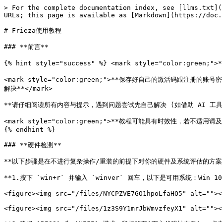
> For the complete documentation index, see [llms.txt](
URLs; this page is available as [Markdown](https://doc.
# Frieza使用教程

### **前言**

{% hint style="success" %} <mark style="color:green;"
<mark style="color:green;">**保存好自己的激活码跟注册的账
解决**</mark>

**请仔细阅读所有内容与提示，遇到问题尝试先自己解决 (如借助 AI 工具)
<mark style="color:green;">**教程可能具有时效性，若不适用请及时
{% endhint %}

### **硬件检测**

**以下步骤是在不进行复杂操作/重装的前提下对你的硬件及系统评估的方案
**1.按下 `win+r` 并输入 `winver` 回车，以下是可用系统：Win 
<figure><img src="/files/NYCPZVE7GO1hpoLfaHO5" alt=""><
<figure><img src="/files/1z3S9Y1mrJbWmvzfeyX1" alt=""><