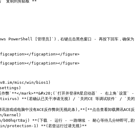
 `复制到剪贴板`**

dows PowerShell [管理员]`)，右键点击黑色窗口 - 再按下回车，确
figcaption></figcaption></figure>

figcaption></figcaption></figure>

im/misc/win/bios1)

ettings)

BE反作弊`**</mark>**&#x20;(`打开并登录R星启动器` - 右上角`设置` -
win/antivirus) **(若确认已关干净请无视) / `关闭CE 等调试软件` /
或电脑中没有ACE反作弊则无视此条),**[**点击查看卸载腾讯ACE反作弊教程**]
/kernel)

t.com/b00hqrt8aj) **(下载 - 运行 - 一路继续 - 耐心等待几分钟即可,
win/protection-1) **(若曾运行过请无视)**
