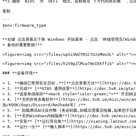
**2.确保 `BIOS` 为 `UEFI` 模式。鼠标移至`下方代码块右侧` ，点击
复制

```

$env:firmware_type

```

**右键 点击屏幕左下角 Windows 开始菜单 - 点击 `终端管理员(Win
+ 备份好重要数据)**

<figure><img src="/files/upSiVWZTR1C7UJzMUo3L" alt=""><
<figure><img src="/files/h259pZlMiw79eIEKffiG" alt=""><
### **必备环境**

> 1. **确保已禁用安全启动，**[**点击查看方法**](https://doc.5v8.
> 2. **完成** [**GTA5 通用设置**](https://doc.5v8.im/gta/s
> 3. **该菜单须保持**<mark style="color:green;">**`开启
> 4. [**关闭所有杀毒软件**](https://doc.5v8.im/misc/
加/KOOK/Oopz/Discord/ReShade等) /**

> 5. **`卸载腾讯ACE反作弊`(务必卸载,卸载后需重启电脑,如果您不玩腾讯游戏
> 6. [**关闭Windows内核隔离**](https://doc.5v8.im/misc/win
> 7. **安装** [**运行库合集**](https://xianing.lanzou
> 8. **运行一次** [**懒人脚本**](https://doc.5v8.im/misc/