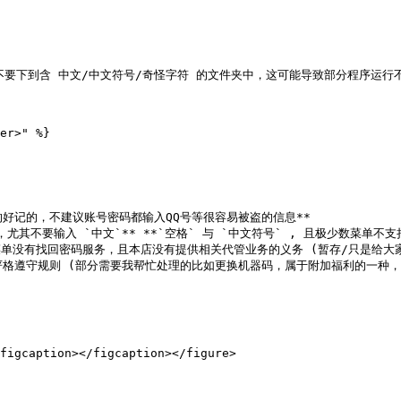
下载任何程序不要下到含 中文/中文符号/奇怪字符 的文件夹中，这可能导致部分
er>" %}

好记的，不建议账号密码都输入QQ号等很容易被盗的信息**

，尤其不要输入 `中文`** **`空格` 与 `中文符号` , 且极少数菜单不支持
分菜单没有找回密码服务，且本店没有提供相关代管业务的义务 (暂存/只是给大
请严格遵守规则 (部分需要我帮忙处理的比如更换机器码，属于附加福利的一种
figcaption></figcaption></figure>
