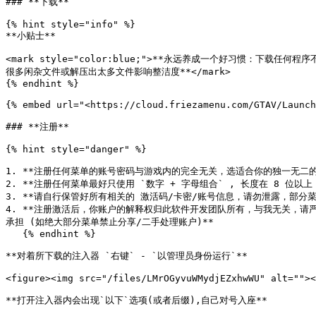
### **下载**

{% hint style="info" %}

**小贴士**

<mark style="color:blue;">**永远养成一个好习惯：
很多闲杂文件或解压出太多文件影响整洁度**</mark>

{% endhint %}

{% embed url="<https://cloud.friezamenu.com/GTAV/Launch
### **注册**

{% hint style="danger" %}

1. **注册任何菜单的账号密码与游戏内的完全无关，选适合你的独一无二的
2. **注册任何菜单最好只使用 `数字 + 字母组合` , 长度在 8 位以上
3. **请自行保管好所有相关的 激活码/卡密/账号信息，请勿泄露，部
4. **注册激活后，你账户的解释权归此软件开发团队所有，与我无关，
承担 (如绝大部分菜单禁止分享/二手处理账户)**

   {% endhint %}

**对着所下载的注入器 `右键` - `以管理员身份运行`**

<figure><img src="/files/LMrOGyvuWMydjEZxhwWU" alt=""><
**打开注入器内会出现`以下`选项(或者后缀),自己对号入座**
