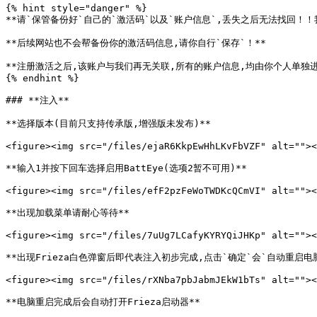
{% hint style="danger" %}

**请`保管备份好`自己的`激活码`以及`账户信息`,丢失之后无法找回！！
**后续网站也不会帮备份你的激活码信息,请你自行`保存`！**

**注册激活之后,该账户与我们再无关联,所有的账户信息,均由你个人单独进
{% endhint %}

### **注入**

**选择版本(目前只支持传承版,增强版未发布)**

<figure><img src="/files/ejaR6KkpEwHhLKvFbVZF" alt=""><
**输入1并按下回车选择启用BattEye(选项2暂不可用)**

<figure><img src="/files/efF2pzFeWoTWDKcQCmVI" alt=""><
**出现加载菜单请耐心等待**

<figure><img src="/files/7uUg7LCafyKYRYQiJHKp" alt=""><
**出现Frieza白色弹窗后即代表注入初步完成,点击`确定`会`自动重启电脑
<figure><img src="/files/rXNba7pbJabmJEkW1bTs" alt=""><
**电脑重启完成后会自动打开Frieza启动器**
