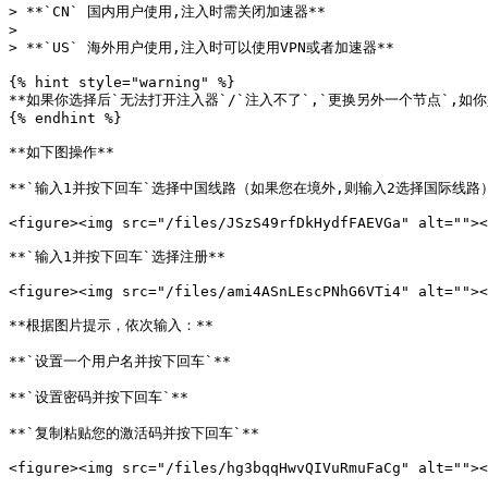
> **`CN` 国内用户使用,注入时需关闭加速器**

>

> **`US` 海外用户使用,注入时可以使用VPN或者加速器**

{% hint style="warning" %}

**如果你选择后`无法打开注入器`/`注入不了`,`更换另外一个节点`,如你是使
{% endhint %}

**如下图操作**

**`输入1并按下回车`选择中国线路（如果您在境外,则输入2选择国际线路）*
<figure><img src="/files/JSzS49rfDkHydfFAEVGa" alt=""><
**`输入1并按下回车`选择注册**

<figure><img src="/files/ami4ASnLEscPNhG6VTi4" alt=""><
**根据图片提示，依次输入：**

**`设置一个用户名并按下回车`**

**`设置密码并按下回车`**

**`复制粘贴您的激活码并按下回车`**

<figure><img src="/files/hg3bqqHwvQIVuRmuFaCg" alt=""><