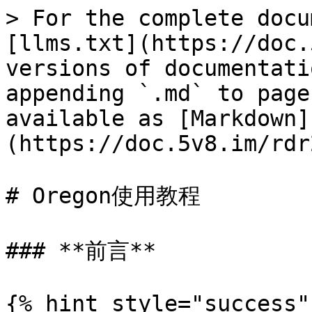
> For the complete docu
[llms.txt](https://doc.
versions of documentati
appending `.md` to page
available as [Markdown]
(https://doc.5v8.im/rdr
# Oregon使用教程

### **前言**

{% hint style="success"