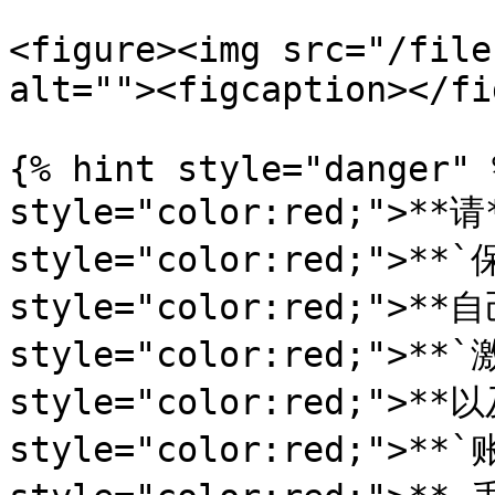
<figure><img src="/file
alt=""><figcaption></fi
{% hint style="danger" 
style="color:red;">**请*
style="color:red;">**
style="color:red;">**自
style="color:red;">**`
style="color:red;">**以
style="color:red;">**`