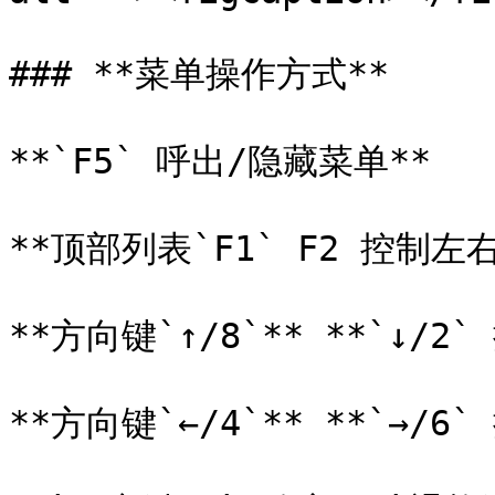
### **菜单操作方式**

**`F5` 呼出/隐藏菜单**

**顶部列表`F1` F2 控制左
**方向键`↑/8`** **`↓/2`
**方向键`←/4`** **`→/6`