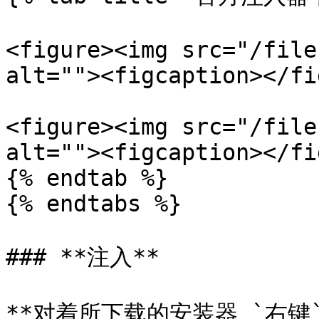
<figure><img src="/file
alt=""><figcaption></fi
<figure><img src="/file
alt=""><figcaption></fi
{% endtab %}

{% endtabs %}

### **注入**

**对着所下载的安装器 `右键`