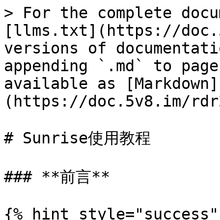
> For the complete docu
[llms.txt](https://doc.
versions of documentati
appending `.md` to page
available as [Markdown]
(https://doc.5v8.im/rdr
# Sunrise使用教程

### **前言**

{% hint style="success"