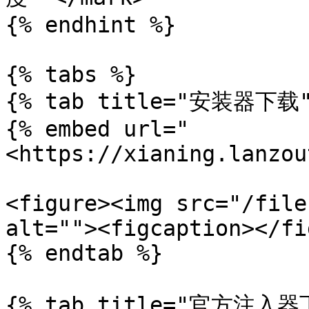
{% endhint %}

{% tabs %}

{% tab title="安装器下载" 
{% embed url="
<https://xianing.lanzou
<figure><img src="/file
alt=""><figcaption></fi
{% endtab %}

{% tab title="官方注入器下