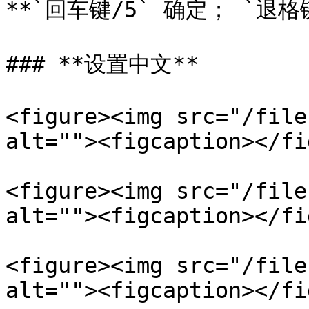
**`回车键/5` 确定； `退格键
### **设置中文**

<figure><img src="/file
alt=""><figcaption></fi
<figure><img src="/file
alt=""><figcaption></fi
<figure><img src="/file